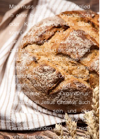
Man muss also nicht erst Mitglied
in einer bestimmten Organisation
oder Kirche werden. Die Bibel
kennt eine solche Mitgliedschaft
gar nicht. Jeder Glaubende ist
und bleibt ein Glied an dem einen
Leib. Dieser eine Leib, diese eine
Gemeinde, ist also keine
menschliche Organisation,
sondern ein von Gott selbst
geschaffener Organismus.
Deshalb soll Jesus Christus auch
der Mittelpunkt sein und das
Sagen haben. Den Ablauf der
Gemeindestunden wollen wir nicht
vorher festlegen, sondern er soll