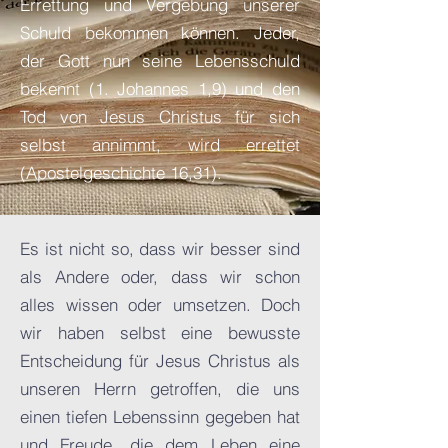
Errettung und Vergebung unserer
Schuld bekommen können. Jeder,
der Gott nun seine Lebensschuld
bekennt (1. Johannes 1,9) und den
Tod von Jesus Christus für sich
selbst annimmt, wird errettet
(Apostelgeschichte 16,31).
Es ist nicht so, dass wir besser sind
als Andere oder, dass wir schon
alles wissen oder umsetzen. Doch
wir haben selbst eine bewusste
Entscheidung für Jesus Christus als
unseren Herrn getroffen, die uns
einen tiefen Lebenssinn gegeben hat
und Freude, die dem Leben eine