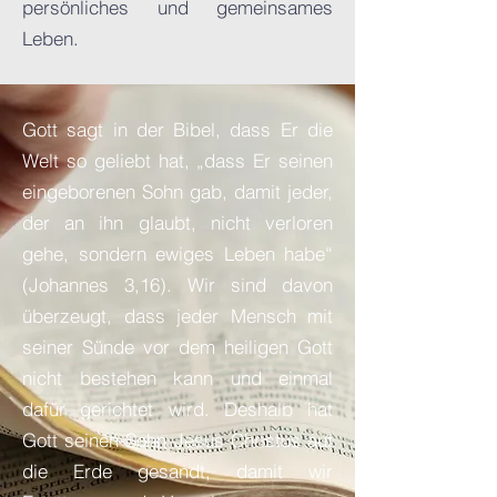
persönliches und gemeinsames
Leben.
Gott sagt in der Bibel, dass Er die
Welt so geliebt hat, „dass Er seinen
eingeborenen Sohn gab, damit jeder,
der an ihn glaubt, nicht verloren
gehe, sondern ewiges Leben habe“
(Johannes 3,16). Wir sind davon
überzeugt, dass jeder Mensch mit
seiner Sünde vor dem heiligen Gott
nicht bestehen kann und einmal
dafür gerichtet wird. Deshalb hat
Gott seinen Sohn Jesus Christus auf
die Erde gesandt, damit wir