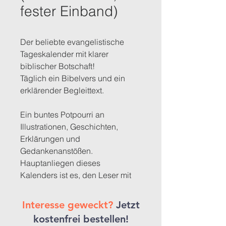
fester Einband)
Der beliebte evangelistische 
Tageskalender mit klarer 
biblischer Botschaft!
Täglich ein Bibelvers und ein 
erklärender Begleittext.
Ein buntes Potpourri an 
Illustrationen, Geschichten, 
Erklärungen und 
Gedankenanstößen. 
Hauptanliegen dieses 
Kalenders ist es, den Leser mit 
der guten Botschaft von Jesus 
Christus vertraut zu machen.
Interesse geweckt?
Jetzt
k
ostenfrei bestellen!
Neu: Mit ausführlichem Anhang! 