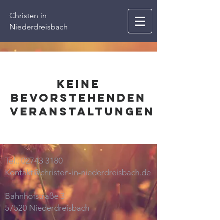
Christen in
Niederdreisbach
Keine
bevorstehenden
Veranstaltungen
Tel.:
02743 3180
Kontakt@christen-in-niederdreisbach.de
Bahnhofstraße 3
57520 Niederdreisbach