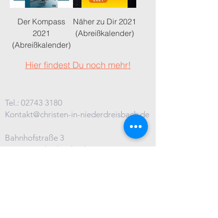
Der Kompass
Näher zu Dir 2021
2021
(Abreißkalender)
(Abreißkalender)
Hier findest Du noch mehr!
Tel.:
02743 3180
Kontakt@christen-in-niederdreisbach.de
Bahnhofstraße 3
57520 Niederdreisbach
Impressum
|
©2026 christen-in-niederdreisbach.de