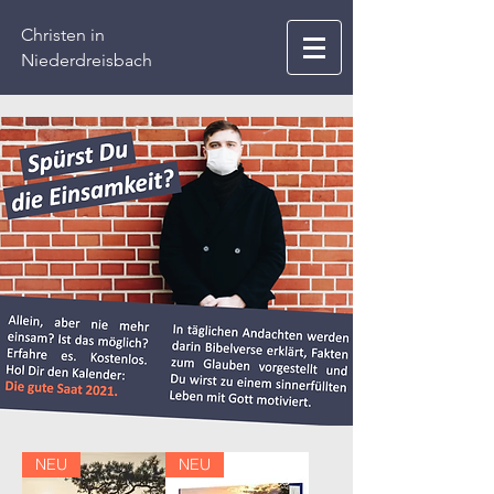
Christen in
Niederdreisbach
NEU
NEU